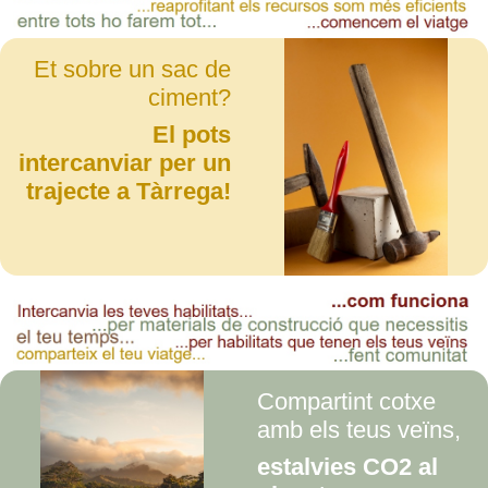
Et sobre un sac de
ciment?
El pots
intercanviar per un
trajecte a Tàrrega!
Compartint cotxe
amb els teus veïns,
estalvies CO2 al